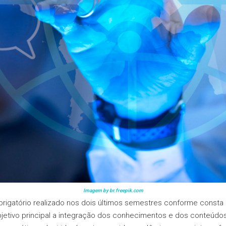
Imagem by br.
freepik
.com
rigatório realizado nos dois últimos semestres conforme consta
jetivo principal a integração dos conhecimentos e dos conteúd