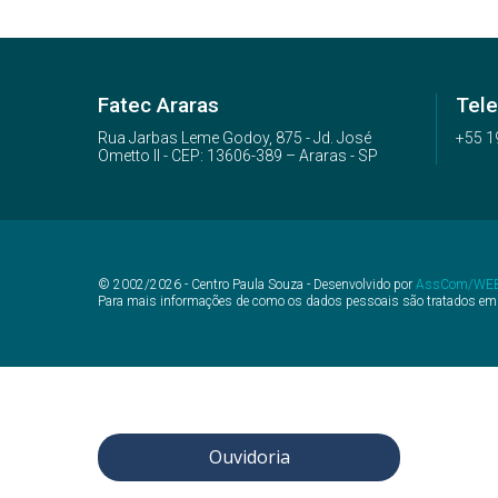
Fatec Araras
Tele
Rua Jarbas Leme Godoy, 875 - Jd. José
+55 1
Ometto II - CEP: 13606-389 – Araras - SP
© 2002/2026 - Centro Paula Souza - Desenvolvido por
AssCom/WE
Para mais informações de como os dados pessoais são tratados em
Ouvidoria