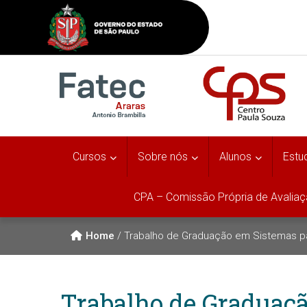
Cursos
Sobre nós
Alunos
Estu
CPA – Comissão Própria de Avalia
Home
/
Trabalho de Graduação em Sistemas pa
Trabalho de Graduaçã