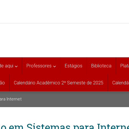
de aqui
Professores
Estágios
Biblioteca
Pla
ção
Calendário Acadêmico 2º Semeste de 2025
Calendá
ra Internet
o em Sistemas para Intern