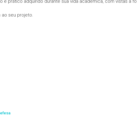
 e prático adquirido durante sua vida acadêmica, com vistas a for
 ao seu projeto.
defesa