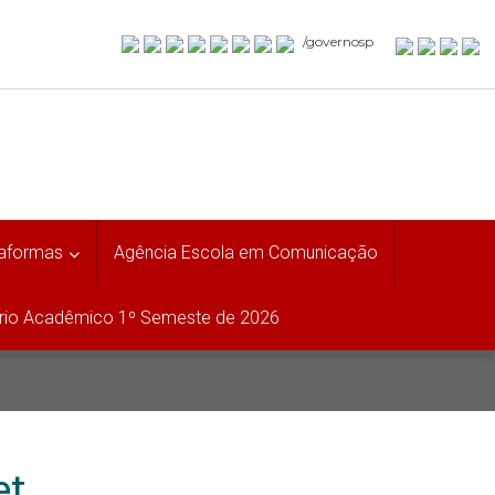
/governosp
taformas
Agência Escola em Comunicação
rio Acadêmico 1º Semeste de 2026
et